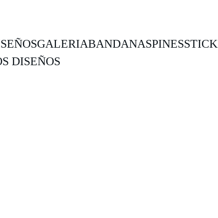
ISEÑOS
GALERIA
BANDANAS
PINES
STIC
S DISEÑOS