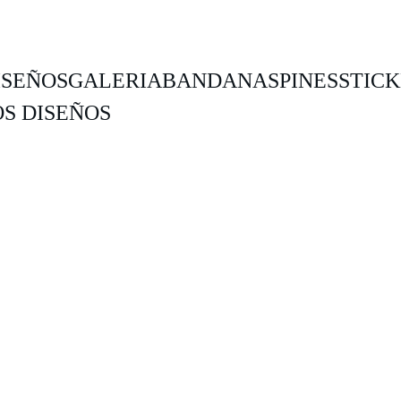
ISEÑOS
GALERIA
BANDANAS
PINES
STIC
S DISEÑOS