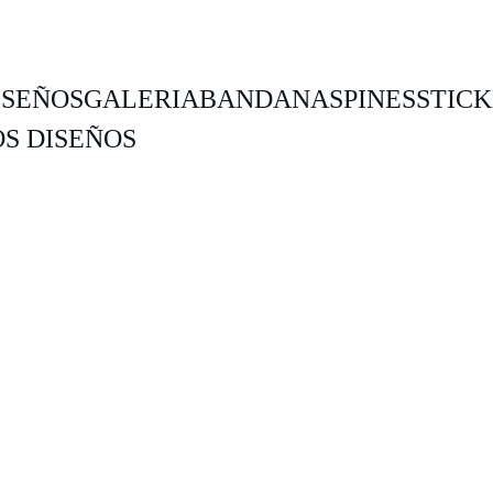
ISEÑOS
GALERIA
BANDANAS
PINES
STIC
S DISEÑOS