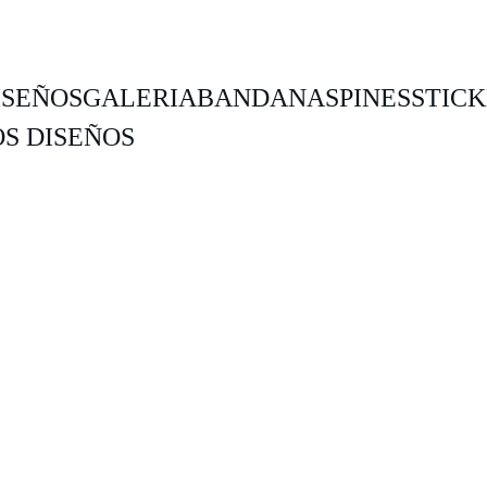
ISEÑOS
GALERIA
BANDANAS
PINES
STIC
S DISEÑOS