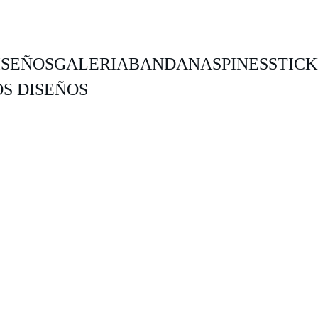
ISEÑOS
GALERIA
BANDANAS
PINES
STIC
S DISEÑOS