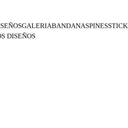
ISEÑOS
GALERIA
BANDANAS
PINES
STIC
S DISEÑOS