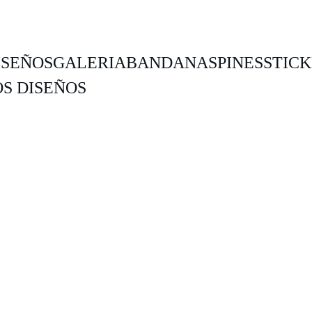
ISEÑOS
GALERIA
BANDANAS
PINES
STIC
S DISEÑOS