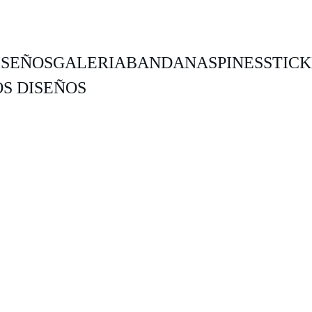
ISEÑOS
GALERIA
BANDANAS
PINES
STIC
S DISEÑOS